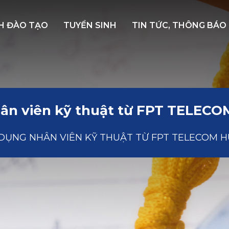
H ĐÀO TẠO
TUYỂN SINH
TIN TỨC, THÔNG BÁO
hân viên kỹ thuật từ FPT TELEC
DỤNG NHÂN VIÊN KỸ THUẬT TỪ FPT TELECOM 