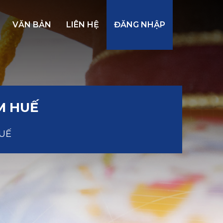
VĂN BẢN
LIÊN HỆ
ĐĂNG NHẬP
OM HUẾ
HUẾ