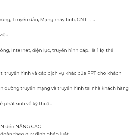
thông, Truyền dẫn, Mạng máy tính, CNTT, …
việc
ng, Internet, điện lực, truyền hình cáp…là 1 lợi thế
et, truyền hình và các dịch vụ khác của FPT cho khách
 đến đường truyền mạng và truyền hình tại nhà khách hàng.
 phát sinh về kỹ thuật.
BẢN đến NÂNG CAO
oàn theo quy định pháp luật.