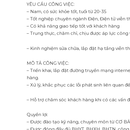
YÊU CẦU CÔNG VIỆC:
– Nam, có sức khỏe tốt, tuổi từ 20-35
– Tốt nghiệp chuyên ngành Điện, Điện tử viễn 
– Có khả năng giao tiếp tốt với khách hàng
– Trung thực, chăm chỉ, chịu được áp lực công 
– Kinh nghiệm sửa chữa, lắp đặt hạ tầng viễn thô
MÔ TẢ CÔNG VIỆC:
– Triển khai, lắp đặt đường truyền mạng intern
hàng.
– Xử lý, khắc phục các lỗi phát sinh liên quan
– Hỗ trợ chăm sóc khách hàng khi có các vấn đề
Quyền lợi:
– Được đào tạo kỹ năng, chuyên môn từ CƠ 
– Được đóng đầy đủ BHYT, BHXH, BHTN, công đ