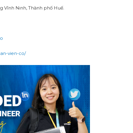
ng Vĩnh Ninh, Thành phố Huế.
co
an-vien-co/