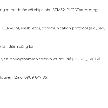
ường quen thuộc với chips như STM32, PIC16Fxx, Atmega,
., EEPROM, Flash, etc.), communication protocol (e.g., SPI,
 là 1 điểm cộng lớn.
uyen-phuc@banvien.com.vn với tiêu đề [HUSC]_ [VỊ TRÍ
 Nguyen (Zalo: 0989 647 851)